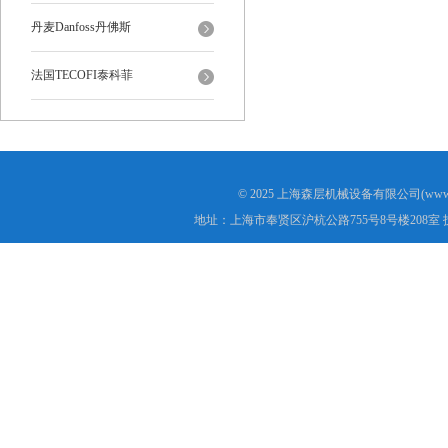
丹麦Danfoss丹佛斯
法国TECOFI泰科菲
© 2025 上海森层机械设备有限公司(www.s
地址：上海市奉贤区沪杭公路755号8号楼208室