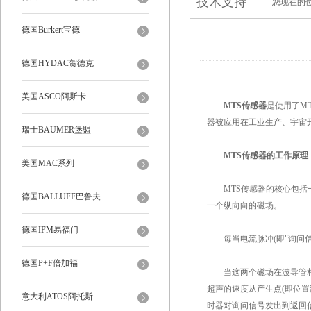
技术支持
您现在的
德国Burkert宝德
德国HYDAC贺德克
美国ASCO阿斯卡
MTS传感器
是使用了M
器被应用在工业生产、宇宙
瑞士BAUMER堡盟
MTS传感器的工作原理
美国MAC系列
MTS传感器的核心包括一
德国BALLUFF巴鲁夫
一个纵向向的磁场。
德国IFM易福门
每当电流脉冲(即"询问信
德国P+F倍加福
当这两个磁场在波导管相交
超声的速度从产生点(即位
意大利ATOS阿托斯
时器对询问信号发出到返回