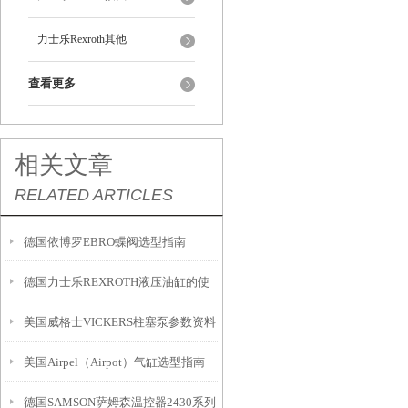
力士乐Rexroth其他
查看更多
相关文章
RELATED ARTICLES
德国依博罗EBRO蝶阀选型指南
德国力士乐REXROTH液压油缸的使
美国威格士VICKERS柱塞泵参数资料
用保养维护有感而发
美国Airpel（Airpot）气缸选型指南
德国SAMSON萨姆森温控器2430系列