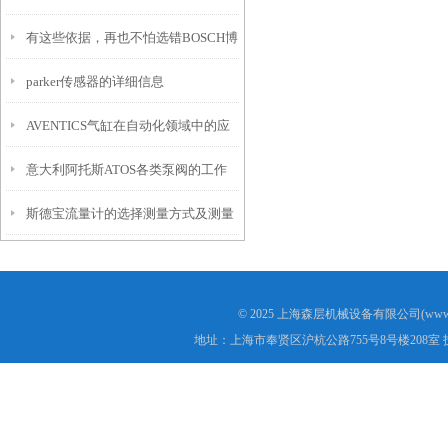
有这些依据，再也不怕选错BOSCH博
安装指南
parker传感器的详细信息
世电磁阀了
AVENTICS气缸在自动化领域中的应
意大利阿托斯ATOS各类泵阀的工作
用
斯德宝流量计的选择测量方式及测量
原理介绍
方法
© 2025 上海森层机械设备有限公司(www.s
地址：上海市奉贤区沪杭公路755号8号楼208室