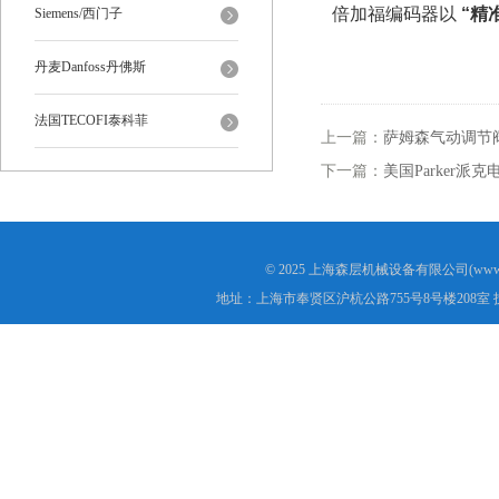
倍加福编码器以 ‌
“精
Siemens/西门子
丹麦Danfoss丹佛斯
法国TECOFI泰科菲
上一篇：
萨姆森气动调节
下一篇：
美国Parker派
© 2025 上海森层机械设备有限公司(www.s
地址：上海市奉贤区沪杭公路755号8号楼208室