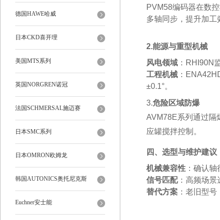
PVM58编码器在数控
德国HAWE哈威
多轴同步，提升加工效
日本CKD喜开理
2.能源与重型机械
美国MTS系列
风电领域
‌：RHI9
工程机械
‌：ENA
英国NORGREN诺冠
±0.1°‌。
‌3.
危险区域防爆
法国SCHMERSAL施迈赛
AVM78E系列通过
应罐搅拌控制‌。
日本SMC系列
四、选型与维护建议
日本OMRON欧姆龙
机械兼容性
‌：确认轴
韩国AUTONICS奥托尼克斯
信号匹配
‌：高频场景
替代方案
‌：老旧型号
Euchner安士能