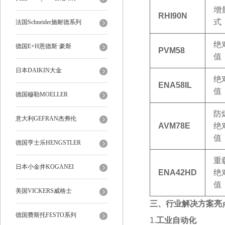
增
RHI90N
式
法国Schneider施耐德系列
绝
德国E+H恩德斯·豪斯
PVM58
值
日本DAIKIN大金
绝
ENA58IL
值
德国穆勒MOELLER
防
意大利GEFRAN杰弗伦
AVM78E
绝
值
德国亨士乐HENGSTLER
重
日本小金井KOGANEI
ENA42HD
绝
值
美国VICKERS威格士
三、行业解决方案亮
德国费斯托FESTO系列
‌1.
工业自动化