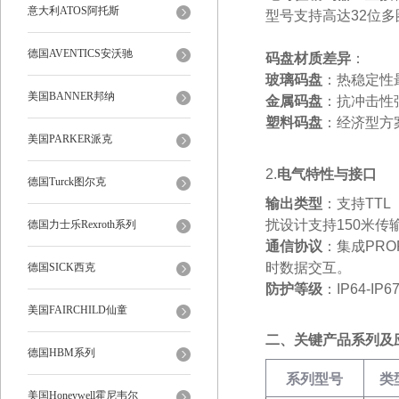
意大利ATOS阿托斯
型号支持高达32位多
德国AVENTICS安沃驰
码盘材质差异
‌：
玻璃码盘
‌：热稳定性
美国BANNER邦纳
金属码盘
‌：抗冲击
塑料码盘
‌：经济型方
美国PARKER派克
2‌.
电气特性与接口
德国Turck图尔克
输出类型
‌：支持TT
扰设计支持150米传输
德国力士乐Rexroth系列
通信协议
‌：集成PR
时数据交互‌。
德国SICK西克
防护等级
‌：IP64-
美国FAIRCHILD仙童
二、关键产品系列及
德国HBM系列
系列型号
类
美国Honeywell霍尼韦尔