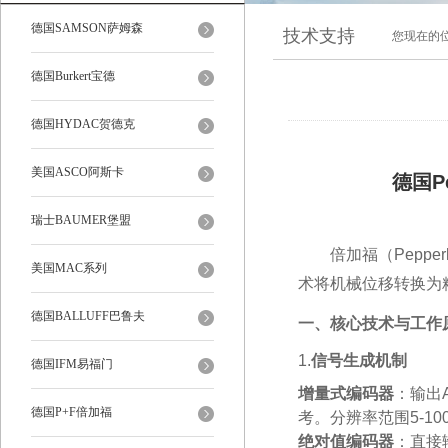
德国SAMSON萨姆森
技术支持
您现在的
德国Burkert宝德
德国HYDAC贺德克
美国ASCO阿斯卡
德国Pe
瑞士BAUMER堡盟
倍加福（Pepper
美国MAC系列
术将机械位移转换为
德国BALLUFF巴鲁夫
一、核心技术与工作
1‌.
信号生成机制
德国IFM易福门
增量式编码器
‌：输出
德国P+F倍加福
考。分辨率范围5-10
绝对值编码器
‌：直