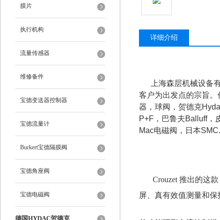
膜片
执行机构
详细介绍
流量传感器
维修备件
上海森层机械设备有
客户为出发点的宗旨。
宝德变送器控制器
器，球阀，贺德克Hydac
P+F，巴鲁夫Balluff
宝德流量计
Mac电磁阀，日本SMC
Burkert宝德隔膜阀
宝德角座阀
Crouzet 推出的这
宝德电磁阀
屏、真有效值测量和保护类
德国HYDAC贺德克