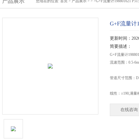
产品展示
您现在的位置:
首页
>
产品展示
> > >G+F流量计198801621 P515
G+F流量计198
更新时间：2026-
简要描述：
G+F流量计1988016
流速范围：0.5-6m
管道尺寸范围：DN1
线性：±190,满量
在线咨询