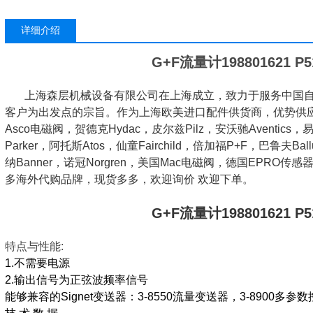
详细介绍
G+F流量计198801621 P51
上海森层机械设备有限公司在上海成立，致力于服务中国自
客户为出发点的宗旨。作为上海欧美进口配件供货商，优势供应：萨姆
Asco电磁阀，贺德克Hydac，皮尔兹Pilz，安沃驰Aventics，
Parker，阿托斯Atos，仙童Fairchild，倍加福P+F，巴鲁夫Bal
纳Banner，诺冠Norgren，美国Mac电磁阀，德国EPRO传感器，
多海外代购品牌，现货多多，欢迎询价 欢迎下单。
G+F流量计198801621 P51
特点与性能:
1.不需要电源
2.输出信号为正弦波频率信号
能够兼容的Signet变送器：3-8550流量变送器，3-8900多参