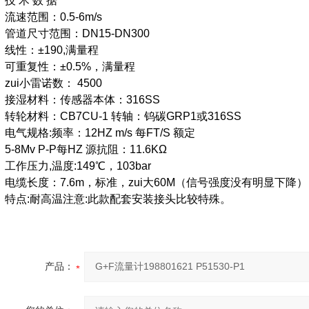
技 术 数 据
流速范围：0.5-6m/s
管道尺寸范围：DN15-DN300
线性：±190,满量程
可重复性：±0.5%，满量程
zui小雷诺数： 4500
接湿材料：传感器本体：316SS
转轮材料：CB7CU-1 转轴：钨碳GRP1或316SS
电气规格:频率：12HZ m/s 每FT/S 额定
5-8Mv P-P每HZ 源抗阻：11.6KΩ
工作压力,温度:149℃，103bar
电缆长度：7.6m，标准，zui大60M（信号强度没有明显下降）
特点:耐高温注意:此款配套安装接头比较特殊。
产品：