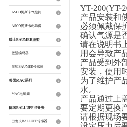
YT-200(Y
ASCO阿斯卡气控阀
产品安装和
必须佩戴保
ASCO阿斯卡电磁阀
确认气源是
瑞士BAUMER堡盟
请在说明书
用会导致产
堡盟编码器
产品受到外
堡盟BAUMER传感器
安装，使用
为了维护产
美国MAC系列
水。
MAC电磁阀
产品通过上
要定期更换
德国BALLUFF巴鲁夫
请根据现场
巴鲁夫BALLUFF传感器
设定压力后