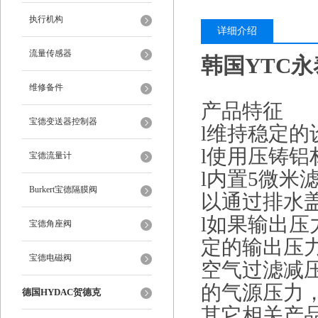
执行机构
详细介绍
流量传感器
韩国YTC永泰
维修备件
产品特征
宝德变送器控制器
l维持稳定
l使用压铸铝
宝德流量计
l内置5微
Burkert宝德隔膜阀
以通过排水
l如果输出
宝德角座阀
定的输出压
宝德电磁阀
空气过滤减
的气源压力
德国HYDAC贺德克
其它相关产