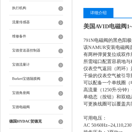
执行机构
详细介绍
流量传感器
美国AVID电磁阀1~1
维修备件
791N电磁阀的黑色
该NAMUR安装电磁阀
宝德变送器控制器
有两种弹簧复位或双作
所需端口配置容易地与
宝德流量计
仪表空气返回（闭环）
干燥的仪表空气被引导
Burkert宝德隔膜阀
可以配备一个单线圈（电
高流量（1250升/分
宝德角座阀
单稳态（按钮）和双稳
可更换线圈可以覆盖共
宝德电磁阀
可用电压：
德国HYDAC贺德克
AC 50/60Hz--24,110,23