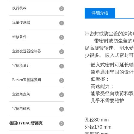
执行机构
详细介绍
流量传感器
带密封或防尘盖的深沟
维修备件
带密封或防尘盖的单
提高旋转转速。 能承
宝德变送器控制器
少很多。 嵌入式密封
嵌入式密封可延长轴
宝德流量计
简单通用坚固的设计
低摩擦；
Burkert宝德隔膜阀
高速能力；
能承受径向载荷和双
宝德角座阀
几乎不需要维护
宝德电磁阀
孔径80 mm
德国HYDAC贺德克
外径170 mm