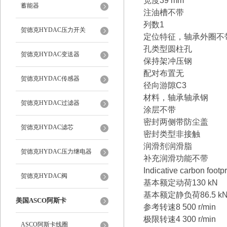
宽度39 mm
蓄能器
注油槽不带
列数1
贺德克HYDAC压力开关
定位特征，轴承外圈不
孔类型圆柱孔
贺德克HYDAC变送器
保持架冲压钢
配对布置无
贺德克HYDAC传感器
径向游隙C3
材料，轴承轴承钢
贺德克HYDAC过滤器
涂层不带
密封两侧带防尘盖
贺德克HYDAC滤芯
密封类型非接触
润滑剂润滑脂
贺德克HYDAC压力继电器
补充润滑功能不带
Indicative carbon footp
贺德克HYDAC阀
基本额定动荷130 kN
基本额定静负荷86.5 k
美国ASCO阿斯卡
参考转速8 500 r/min
极限转速4 300 r/min
ASCO阿斯卡线圈