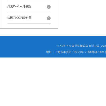
丹麦Danfoss丹佛斯
法国TECOFI泰科菲
© 2025 上海森层机械设备有限公司(www.s
地址：上海市奉贤区沪杭公路755号8号楼208室