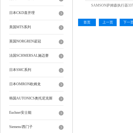
SAMSON萨姆森执行器337
日本CKD喜开理
3485235）
首页
上一页
下一
美国MTS系列
英国NORGREN诺冠
法国SCHMERSAL施迈赛
日本SMC系列
日本OMRON欧姆龙
韩国AUTONICS奥托尼克斯
Euchner安士能
Siemens/西门子